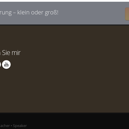
rung – klein oder groß!
 Sie mir
Macher • Speaker