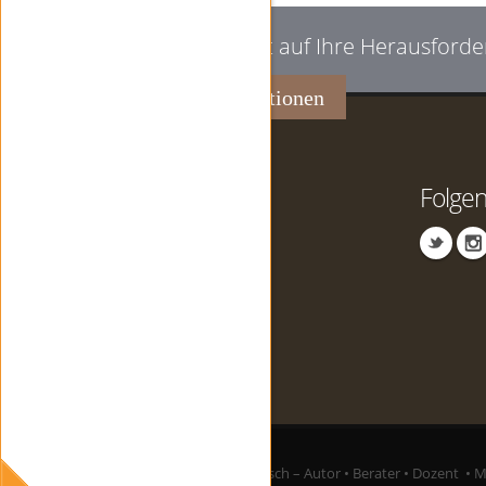
Ich bin gespannt auf Ihre Herausforde
Weitere Informationen
Kontakt
Folgen
81547 München
089 215556222
frb2(.)web(at)frborsch(.)de
© 2025 Franz-Rudolf Borsch – Autor • Berater • Dozent • 