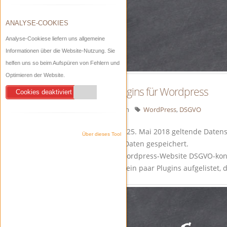
ANALYSE-COOKIES
Analyse-Cookiese liefern uns allgemeine
Informationen über die Website-Nutzung. Sie
helfen uns so beim Aufspüren von Fehlern und
Optimieren der Website.
Cookie Plugins für Wordpress
30
Cookies deaktiviert
Mai
Von
frborsch
WordPress
,
DSGVO
Die seit dem 25. Mai 2018 geltende Daten
Über dieses Tool
persönliche Daten gespeichert.
Damit Ihre Wordpress-Website DSGVO-konfo
Ihnen daher ein paar Plugins aufgelistet, 