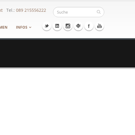
kt
Tel.:
089 215556222
MEN
INFOS