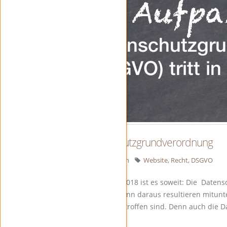
Datenschutzgrundverordnung
17
Mai
Von
frborsch
Website
,
Recht
,
DSGVO
Am 25. Mai 2018 ist es soweit: Die Datens
Betreiber, denn daraus resultieren mitun
Betreiber betroffen sind. Denn auch die D