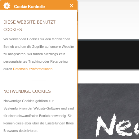
Cookie Kontrolle
DIESE WEBSITE BENUTZT
COOKIES.
Wir verwenden Cookies für den technischen
Betrieb und um die Zugriffe auf unsere Website
Startseite
zu analysieren. Wir führen allerdings kein
DSGVO
personalisiertes Tracking oder Retargeting
durch.
Datenschutzinformationen…
NOTWENDIGE COOKIES
Notwendige Cookies gehören zur
Systemfunktion der Website-Software und sind
für einen einwandfreien Betrieb notwendig. Sie
können diese aber über die Einstellungen Ihres
Browsers deaktivieren.